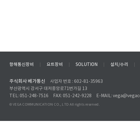
항해통신장비
요트장비
SOLUTION
설치/수리
주식회사 베가통신
사업자 번호 : 602-81-35963
부산광역시 강서구 대저중앙로71번가길 13
TEL: 051-248-7516
FAX: 051-242-9228
E-MAIL: vega@vegac
© VEGA COMMUNICATION CO., LTD All rights reserved.